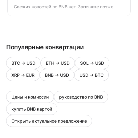
Свежих новостей по BNB нет. Загляните позже.
Популярные конвертации
BTC
→
USD
ETH
→
USD
SOL
→
USD
XRP
→
EUR
BNB
→
USD
USD
→
BTC
Цены и комиссии
руководство по BNB
купить BNB картой
Открыть актуальное предложение