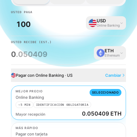
USTED PAGA
USD
Online Banking
USTED RECIBE
(EST.)
ETH
0
.050409
Ethereum
Pagar con Online Banking · US
Cambiar
MEJOR PRECIO
SELECCIONADO
Online Banking
~5 MIN
IDENTIFICACIÓN OBLIGATORIA
0.050409 ETH
Mayor recepción
Online Banking
MÁS RÁPIDO
Pagar con tarjeta