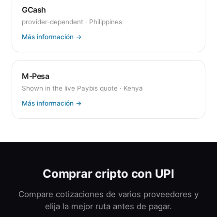
GCash
provider-dependent
·
Philippines
Más información
→
M-Pesa
Shown in the live Paybis quote
·
Kenya
Más información
→
Comprar cripto con UPI
Compare cotizaciones de varios proveedores y
elija la mejor ruta antes de pagar.