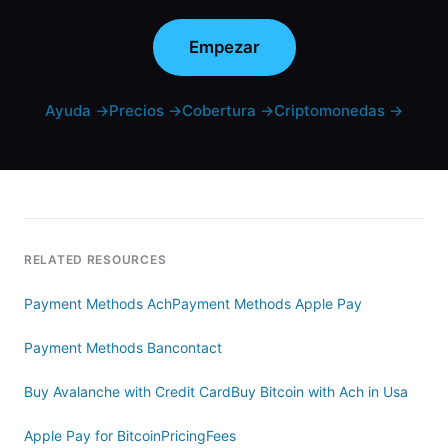
Empezar
Ayuda
→
Precios
→
Cobertura
→
Criptomonedas
→
RELATED RESOURCES
Payment Methods Ach
Payment Methods Apple Pay
Payment Methods Bancontact
Buy Avalanche with Credit Card
Buy Bitcoin with Ach in Usa
Apple Pay for Bitcoin
Pricing
Fees