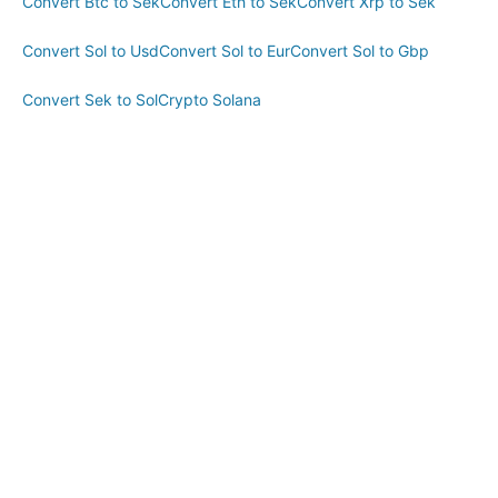
Convert Btc to Sek
Convert Eth to Sek
Convert Xrp to Sek
Convert Sol to Usd
Convert Sol to Eur
Convert Sol to Gbp
Convert Sek to Sol
Crypto Solana