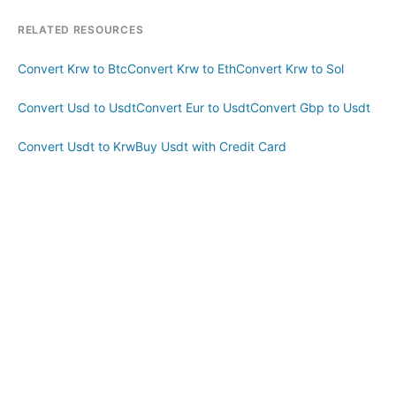
RELATED RESOURCES
Convert Krw to Btc
Convert Krw to Eth
Convert Krw to Sol
Convert Usd to Usdt
Convert Eur to Usdt
Convert Gbp to Usdt
Convert Usdt to Krw
Buy Usdt with Credit Card