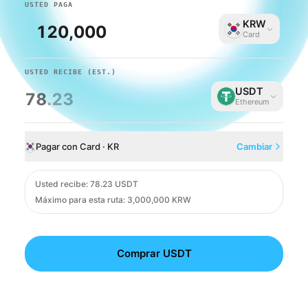
USTED PAGA
KRW
Card
USTED RECIBE
(EST.)
USDT
78
.23
Ethereum
Pagar con Card · KR
Cambiar
Card
Usted recibe
:
78.23 USDT
Máximo para esta ruta: 3,000,000 KRW
Comprar USDT