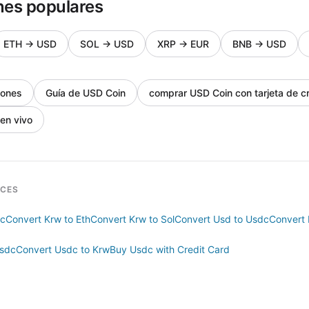
nes populares
ETH
→
USD
SOL
→
USD
XRP
→
EUR
BNB
→
USD
iones
Guía de USD Coin
comprar USD Coin con tarjeta de cr
 en vivo
RCES
tc
Convert Krw to Eth
Convert Krw to Sol
Convert Usd to Usdc
Convert 
Usdc
Convert Usdc to Krw
Buy Usdc with Credit Card