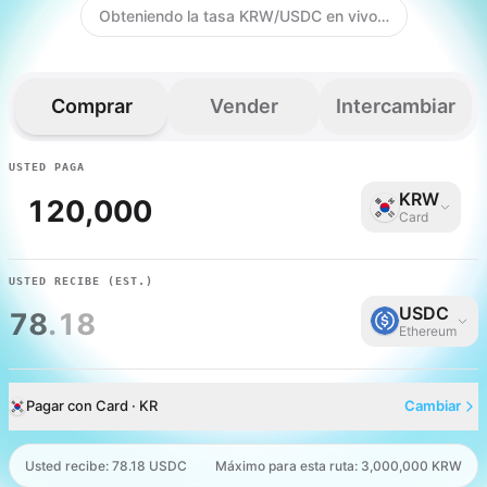
Obteniendo la tasa KRW/USDC en vivo…
Comprar
Vender
Intercambiar
USTED PAGA
KRW
Card
USTED RECIBE
(EST.)
USDC
78
.18
Ethereum
Pagar con Card · KR
Cambiar
Usted recibe
:
78.18 USDC
Máximo para esta ruta: 3,000,000 KRW
Card