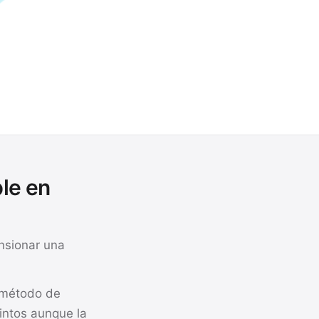
ble en
nsionar una
l método de
tintos aunque la