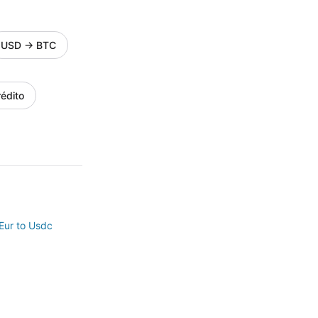
USD
→
BTC
édito
Eur to Usdc