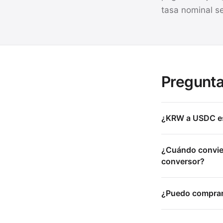
tasa nominal s
Pregunta
¿KRW a USDC es 
¿Cuándo convien
conversor?
¿Puedo comprar