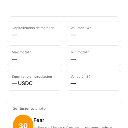
Capitalización de mercado
Volumen 24h
—
—
Máximo 24h
Mínimo 24h
—
—
Suministro en circulación
Variación 24h
— USDC
—
Sentimiento cripto
Fear
30
Índice de Miedo y Codicia — mercado cripto