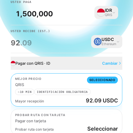
USTED PAGA
IDR
QRIS
USTED RECIBE
(EST.)
USDC
92
.09
Ethereum
Pagar con QRIS · ID
Cambiar
MEJOR PRECIO
SELECCIONADO
QRIS
~10 MIN
IDENTIFICACIÓN OBLIGATORIA
92.09 USDC
Mayor recepción
QRIS
PROBAR RUTA CON TARJETA
Pagar con tarjeta
Seleccionar
Probar ruta con tarjeta