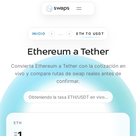
Skip to main content
swaps
›
›
INICIO
...
ETH TO USDT
Ethereum a Tether
Convierta Ethereum a Tether con la cotización en
vivo y compare rutas de swap reales antes de
confirmar.
Obteniendo la tasa ETH/USDT en vivo…
ETH
Ξ