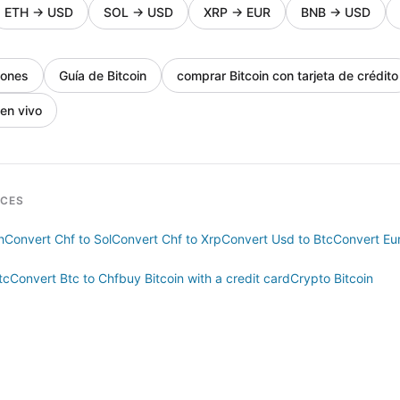
ETH
→
USD
SOL
→
USD
XRP
→
EUR
BNB
→
USD
iones
Guía de Bitcoin
comprar Bitcoin con tarjeta de crédito
 en vivo
RCES
h
Convert Chf to Sol
Convert Chf to Xrp
Convert Usd to Btc
Convert Eur
tc
Convert Btc to Chf
buy Bitcoin with a credit card
Crypto Bitcoin