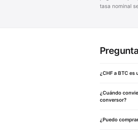
tasa nominal s
Pregunta
¿CHF a BTC es u
¿Cuándo convien
conversor?
¿Puedo comprar 