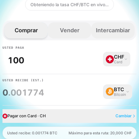
Obteniendo la tasa CHF/BTC en vivo…
Comprar
Vender
Intercambiar
USTED PAGA
CHF
Card
USTED RECIBE
(EST.)
BTC
0
.001774
Bitcoin
Pagar con Card · CH
Cambiar
Usted recibe
:
0.001774 BTC
Máximo para esta ruta: 20,000 CHF
Card