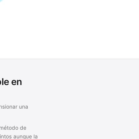
ble en
nsionar una
l método de
tintos aunque la