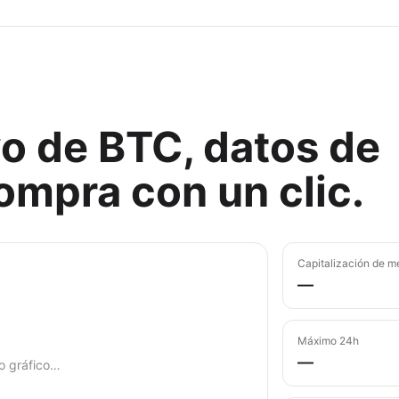
vo de BTC, datos de
mpra con un clic.
Capitalización de m
—
Máximo 24h
—
o gráfico…