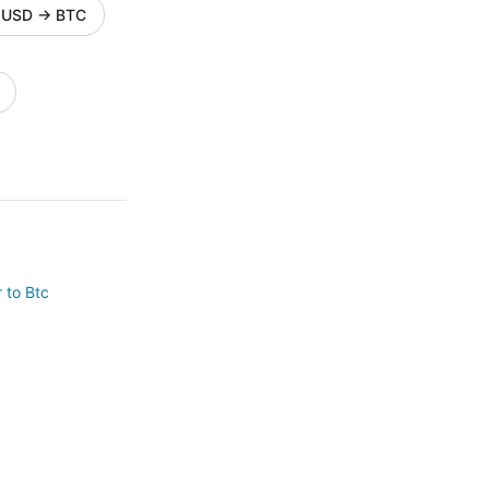
USD
→
BTC
 to Btc