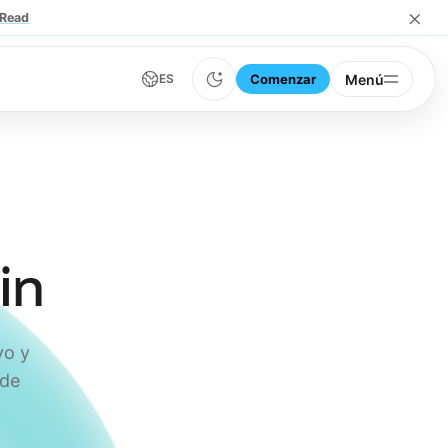
×
Read
Comenzar
Menú
ES
in
vo y
 de