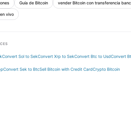
iones
Guía de Bitcoin
vender Bitcoin con transferencia banc
 en vivo
RCES
ek
Convert Sol to Sek
Convert Xrp to Sek
Convert Btc to Usd
Convert Bt
bp
Convert Sek to Btc
Sell Bitcoin with Credit Card
Crypto Bitcoin