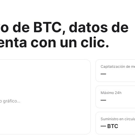
vo de BTC, datos de
nta con un clic.
Capitalización de m
—
Máximo 24h
—
o gráfico…
Suministro en circul
— BTC