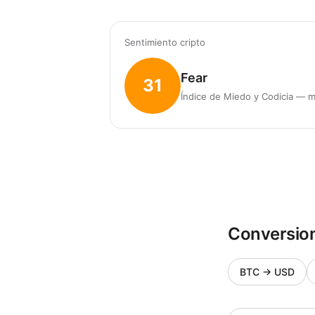
Sentimiento cripto
Fear
31
Índice de Miedo y Codicia — m
Conversio
BTC
→
USD