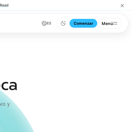
×
Read
Comenzar
Menú
ES
eca
vo y