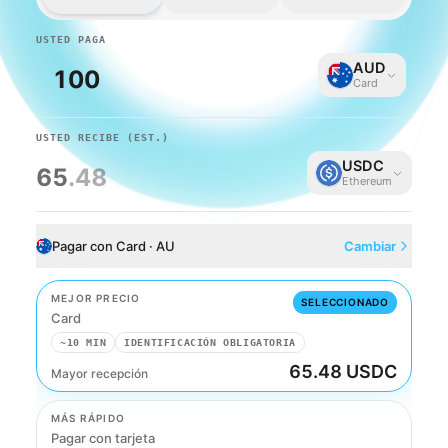
USTED PAGA
AUD
Card
USTED RECIBE
(EST.)
USDC
65
.48
Ethereum
Pagar con Card · AU
Cambiar
MEJOR PRECIO
SELECCIONADO
Card
~10 MIN
IDENTIFICACIÓN OBLIGATORIA
65.48 USDC
Mayor recepción
Card
MÁS RÁPIDO
Pagar con tarjeta