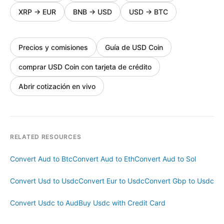
XRP
→
EUR
BNB
→
USD
USD
→
BTC
Precios y comisiones
Guía de USD Coin
comprar USD Coin con tarjeta de crédito
Abrir cotización en vivo
RELATED RESOURCES
Convert Aud to Btc
Convert Aud to Eth
Convert Aud to Sol
Convert Usd to Usdc
Convert Eur to Usdc
Convert Gbp to Usdc
Convert Usdc to Aud
Buy Usdc with Credit Card