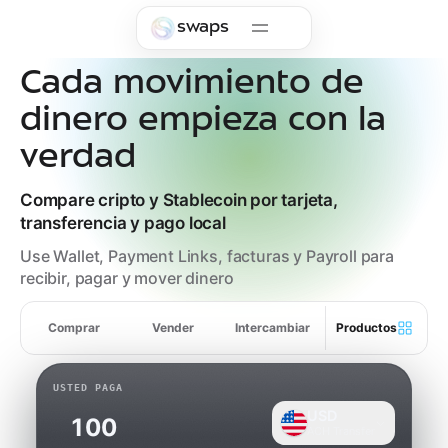
Skip to main content
swaps
Cada movimiento de
dinero empieza con la
verdad
Compare cripto y Stablecoin por tarjeta,
transferencia y pago local
Use Wallet, Payment Links, facturas y Payroll para
recibir, pagar y mover dinero
Comprar
Vender
Intercambiar
Productos
USTED PAGA
USD
ACH Transfer