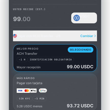
USTED RECIBE
(EST.)
USDC
99
.00
Ethereum
Pagar con ACH Transfer · US
Cambiar
MEJOR PRECIO
SELECCIONADO
ACH Transfer
~1 H
IDENTIFICACIÓN OBLIGATORIA
99.00 USDC
Mayor recepción
ACH Transfer
MÁS RÁPIDO
Pagar con tarjeta
SIN KYC
~5 MIN
93.72 USDC
5.28 USDC menos