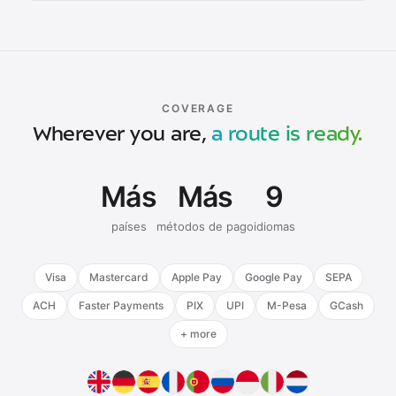
COVERAGE
Wherever you are,
a route is ready.
Más
Más
9
países
métodos de pago
idiomas
Visa
Mastercard
Apple Pay
Google Pay
SEPA
ACH
Faster Payments
PIX
UPI
M-Pesa
GCash
+ more
English
Deutsch
Español
Français
Português
Русский
Bahasa Indonesia
Italiano
Nederlands