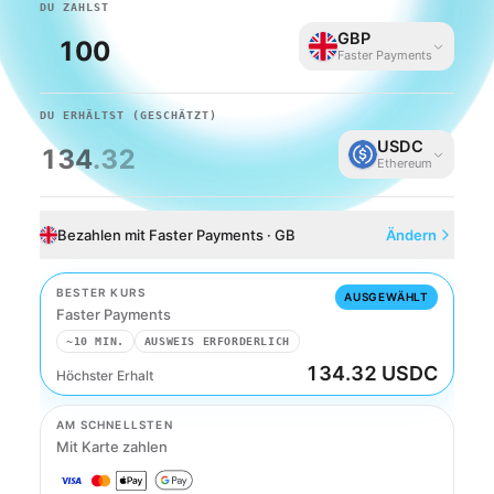
DU ZAHLST
GBP
Faster Payments
DU ERHÄLTST
(GESCHÄTZT)
USDC
134
.32
Ethereum
Bezahlen mit Faster Payments · GB
Ändern
BESTER KURS
AUSGEWÄHLT
Faster Payments
~10 MIN.
AUSWEIS ERFORDERLICH
134.32 USDC
Höchster Erhalt
Faster Payments
AM SCHNELLSTEN
Mit Karte zahlen